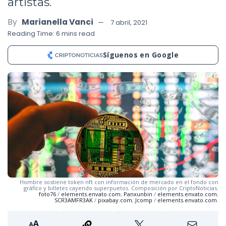
artistas.
By
Marianella Vanci
7 abril, 2021
Reading Time: 6 mins read
Síguenos en Google
Hombre sostiene token nft con información de mercado en el fondo con
gráfico y billetes cayendo superpuetos. Composición por CriptoNoticias.
foto76
/
elements.envato.com
;
Panxunbin
/
elements.envato.com
;
SCR3AMFR3AK
/
pixabay.com
;
Jcomp
/
elements.envato.com
.