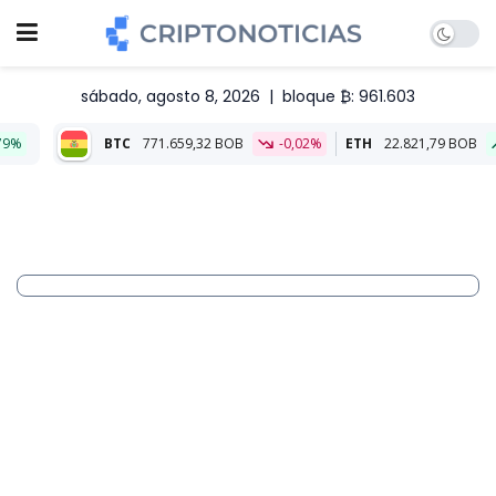
sábado, agosto 8, 2026
|
bloque ₿: 961.603
C
771.659,32 BOB
-0,02%
ETH
22.821,79 BOB
0,03%
Alia