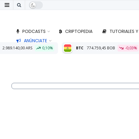
PODCASTS
CRIPTOPEDIA
TUTORIALES Y
ANÚNCIATE
0%
BTC
774.759,45 BOB
-0,03%
ETH
22.829,29 BOB