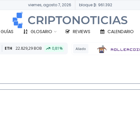
viernes, agosto 7, 2026
bloque ₿: 961.392
 GUÍAS
GLOSARIO
REVIEWS
CALENDARIO
0,81%
BTC
329
Aliado