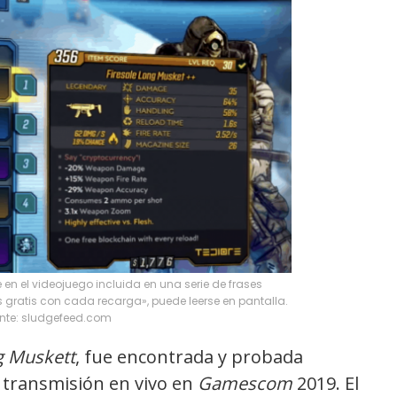
en el videojuego incluida en una serie de frases
 gratis con cada recarga», puede leerse en pantalla.
nte: sludgefeed.com
g Muskett
, fue encontrada y probada
 transmisión en vivo en
Gamescom
2019. El