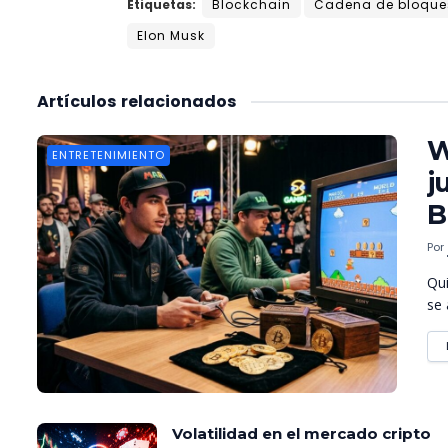
Etiquetas:
Blockchain
Cadena de bloques
Elon Musk
Artículos
relacionados
W
ENTRETENIMIENTO
j
B
Por
Qui
se 
Volatilidad en el mercado cripto