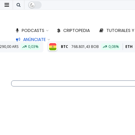
PODCASTS
CRIPTOPEDIA
TUTORIALES Y
ANÚNCIATE
BTC
768.801,43 BOB
0,08%
ETH
22.792,44 BOB
0