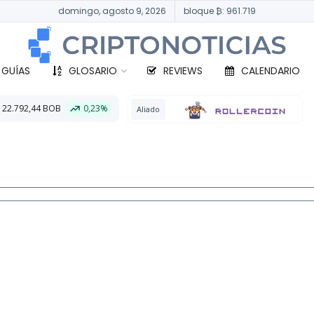
domingo, agosto 9, 2026
bloque ₿: 961.719
 GUÍAS
GLOSARIO
REVIEWS
CALENDARIO
,23%
BTC
331.04
Aliado