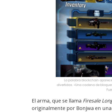
La palabra blockchain aparece 
divertidas. «Una cadena de bloques
Fue
El arma, que se llama
Firesale Lon
originalmente por Bonjwa en una