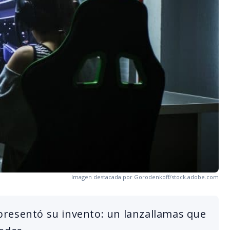
Imagen destacada por Gorodenkoff/stock.adobe.com
resentó su invento: un lanzallamas que