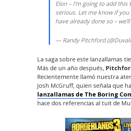
Elon – I’m going to add thi
serious. Let me know if you 
have already done so – we’ll 
— Randy Pitchford (@Duval
La saga sobre este lanzallamas ti
Más de un año después,
Pitchfo
Recientemente llamó nuestra aten
Josh McGruff, quien señala que h
lanzallamas de The Boring C
hace dos referencias al tuit de Mu