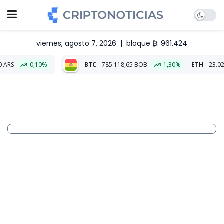
viernes, agosto 7, 2026
|
bloque ₿: 961.424
0%
BTC
785.118,65 BOB
1,30%
ETH
23.023,30 BOB