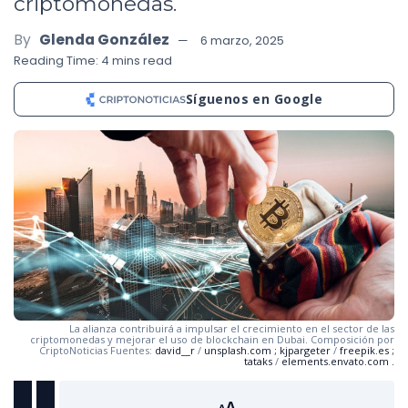
criptomonedas.
By
Glenda González
6 marzo, 2025
Reading Time: 4 mins read
Síguenos en Google
La alianza contribuirá a impulsar el crecimiento en el sector de las
criptomonedas y mejorar el uso de blockchain en Dubai. Composición por
CriptoNoticias Fuentes:
david__r
/
unsplash.com
;
kjpargeter
/
freepik.es
;
tataks
/
elements.envato.com
.