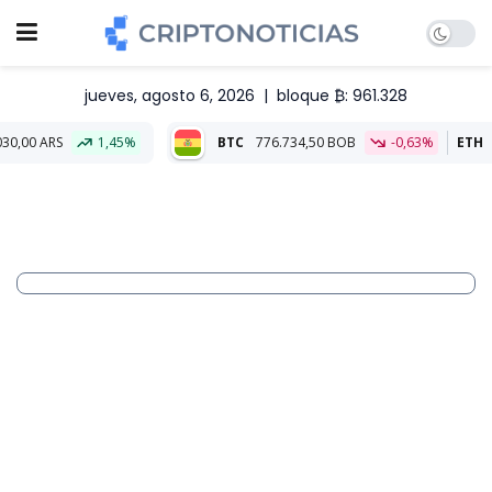
jueves, agosto 6, 2026
|
bloque ₿: 961.328
1,45%
BTC
776.734,50 BOB
-0,63%
ETH
22.909,53 B