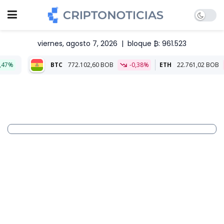
viernes, agosto 7, 2026
|
bloque ₿: 961.523
BTC
772.102,60 BOB
-0,38%
ETH
22.761,02 BOB
-0,02%