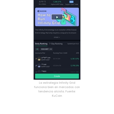
La estrategia Infinity Grid
funciona bien en mercados con
tendencia alcista. Fuente:
KuCoin