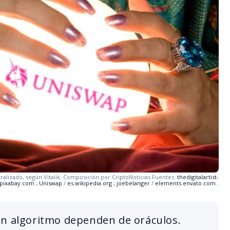
ralizado, según Vitalik. Composición por CriptoNoticias Fuentes:
thedigitalartist-
pixabay.com
;
Uniswap
/
es.wikipedia.org
;
joebelanger
/
elements.envato.com
.
un algoritmo dependen de oráculos.