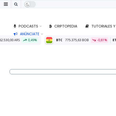
PODCASTS
CRIPTOPEDIA
TUTORIALES Y
ANÚNCIATE
BTC
775.375,63 BOB
-0,81%
ETH
22.847,65 BOB