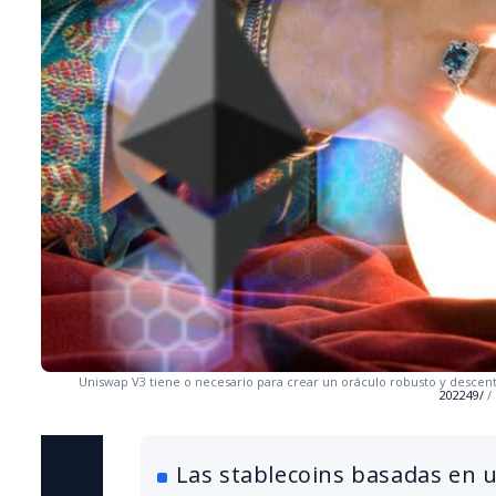
Uniswap V3 tiene o necesario para crear un oráculo robusto y descent
202249/
/
Las stablecoins basadas en 