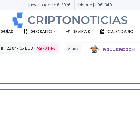
jueves, agosto 6, 2026
bloque ₿: 961.340
 GUÍAS
GLOSARIO
REVIEWS
CALENDARIO
-0,14%
BTC
330.
Aliado