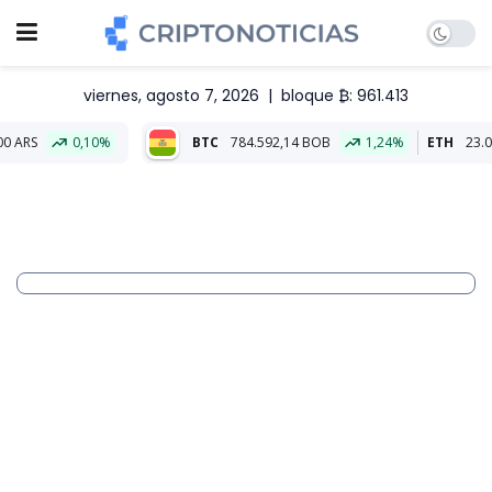
viernes, agosto 7, 2026
|
bloque ₿: 961.413
10%
BTC
784.592,14 BOB
1,24%
ETH
23.008,37 BOB