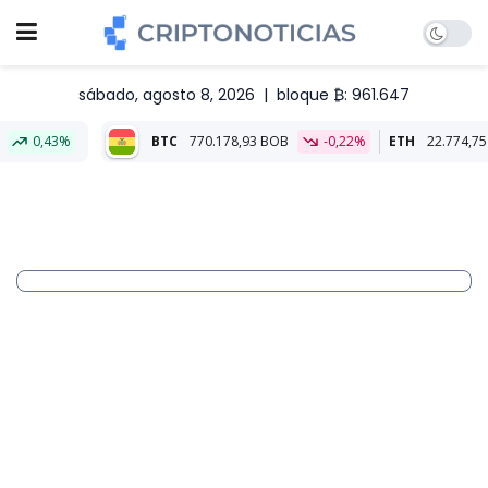
sábado, agosto 8, 2026
|
bloque ₿: 961.647
BTC
770.178,93 BOB
-0,22%
ETH
22.774,75 BOB
-0,18%