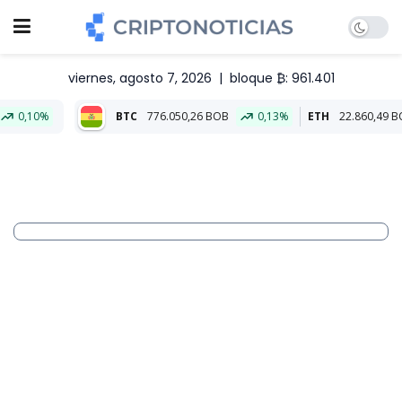
viernes, agosto 7, 2026
|
bloque ₿: 961.401
BTC
776.050,26 BOB
0,13%
ETH
22.860,49 BOB
0,93%