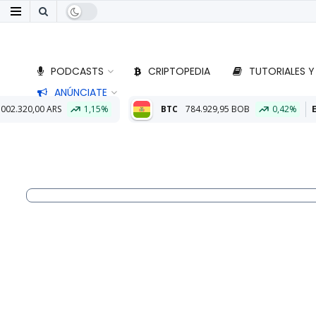
PODCASTS
CRIPTOPEDIA
TUTORIALES Y
ANÚNCIATE
5%
BTC
784.929,95 BOB
0,42%
ETH
23.122,52 BOB