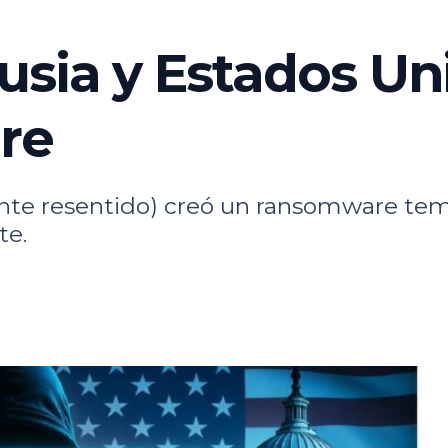
sia y Estados Uni
re
nte resentido) creó un ransomware temá
te.