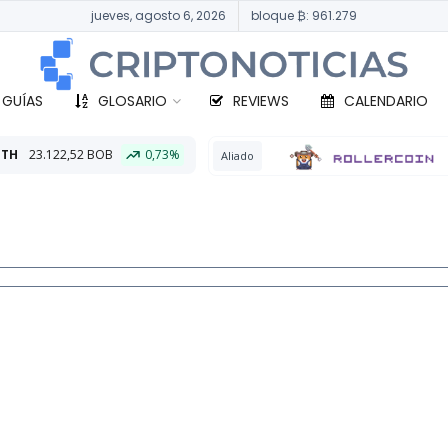
jueves, agosto 6, 2026
bloque ₿: 961.279
 GUÍAS
GLOSARIO
REVIEWS
CALENDARIO
0,73%
BTC
332.
Aliado