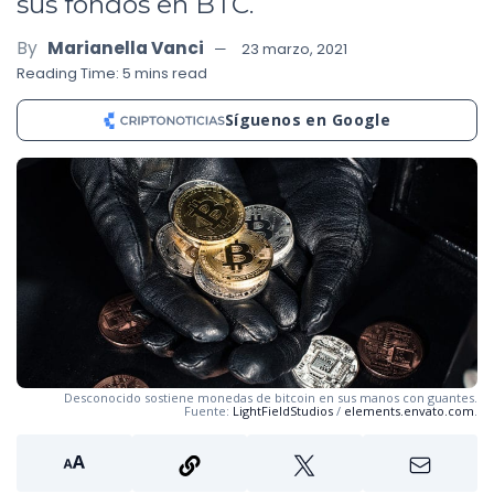
sus fondos en BTC.
By
Marianella Vanci
23 marzo, 2021
Reading Time: 5 mins read
Síguenos en Google
Desconocido sostiene monedas de bitcoin en sus manos con guantes.
Fuente:
LightFieldStudios
/
elements.envato.com
.