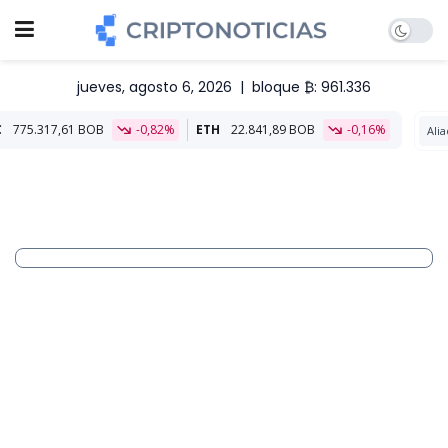
jueves, agosto 6, 2026
|
bloque ₿: 961.336
-0,82%
ETH
22.841,89 BOB
-0,16%
Aliado