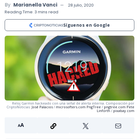
By
Marianella Vanci
28 julio, 2020
Reading Time: 3 mins read
Síguenos en Google
Reloj Garmin hackeado con una señal de alerta interna. Composición por
CriptoNoticias.
José Palacios
/
microsofters.com
PngTree
/
pngtree.com
Pete
Linforth
/
pixabay.com