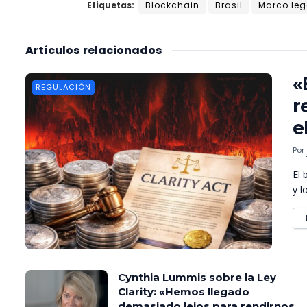
Etiquetas:
Blockchain
Brasil
Marco leg
Artículos
relacionados
«
REGULACIÓN
r
e
Por
El 
y l
Cynthia Lummis sobre la Ley
Clarity: «Hemos llegado
demasiado lejos para rendirnos