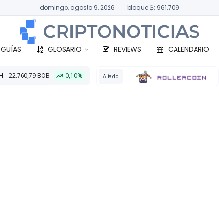
domingo, agosto 9, 2026
bloque ₿: 961.709
 GUÍAS
GLOSARIO
REVIEWS
CALENDARIO
,10%
BTC
331.0
Aliado