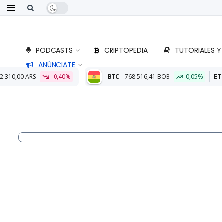
PODCASTS
CRIPTOPEDIA
TUTORIALES Y
ANÚNCIATE
%
BTC
768.516,41 BOB
0,05%
ETH
22.760,79 BOB
0