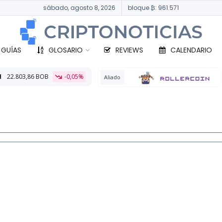
sábado, agosto 8, 2026
bloque ₿: 961.571
 GUÍAS
GLOSARIO
REVIEWS
CALENDARIO
%
BTC
331.869,
Aliado