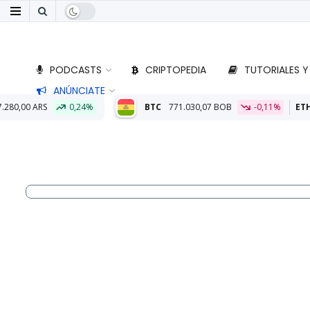
PODCASTS
CRIPTOPEDIA
TUTORIALES Y
ANÚNCIATE
BTC
771.030,07 BOB
-0,11%
ETH
22.803,86 BOB
-0,05