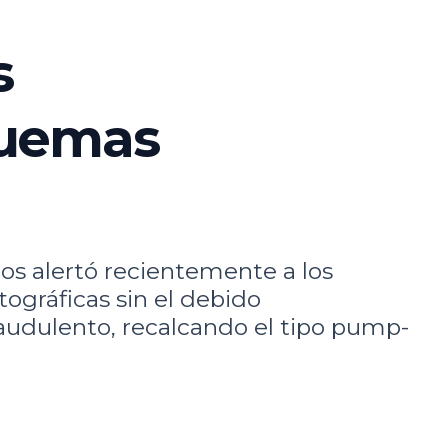
s
quemas
s alertó recientemente a los
ográficas sin el debido
audulento, recalcando el tipo pump-