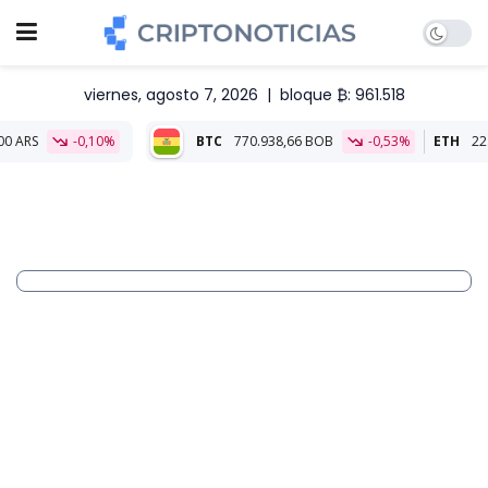
viernes, agosto 7, 2026
|
bloque ₿: 961.518
-0,10%
BTC
770.938,66 BOB
-0,53%
ETH
22.729,40 BO