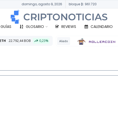
domingo, agosto 9, 2026
bloque ₿: 961.720
 GUÍAS
GLOSARIO
REVIEWS
CALENDARIO
B
0,23%
BT
Aliado