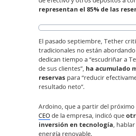
de efectivo y otros depósitos a cor
representan el 85% de las rese
El pasado septiembre, Tether criti
tradicionales no están abordando 
dedican tiempo a “escudriñar a T
de sus clientes”,
ha acumulado má
reservas
para “reducir efectivam
resultado neto”.
Ardoino, que a partir del próxim
CEO
de la empresa, indicó que
otr
inversión en tecnología
, hablar
energía renovable.