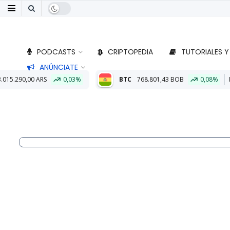
PODCASTS
CRIPTOPEDIA
TUTORIALES Y
ANÚNCIATE
0,03%
BTC
768.801,43 BOB
0,08%
ETH
22.792,44 BO