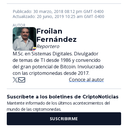
Publicado: 30 marzo, 2018 08:12 pm GMT-0400
Actualizado: 20 junio, 2019 10:25 am GMT-0400
AUTOR
Froilan
Fernández
Reportero
M.Sc. en Sistemas Digitales. Divulgador
de temas de TI desde 1986 y convencido
del gran potencial de Bitcoin. Involucrado
con las criptomonedas desde 2017.
Conoce al autor
Suscríbete a los boletines de CriptoNoticias
Mantente informado de los últimos acontecimientos del
mundo de las criptomonedas.
SUSCRIBIRME