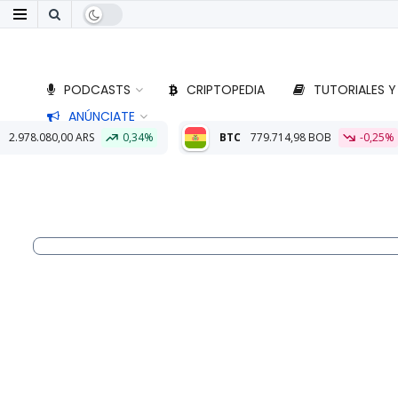
PODCASTS
CRIPTOPEDIA
TUTORIALES Y
ANÚNCIATE
0,34%
BTC
779.714,98 BOB
-0,25%
ETH
22.892,80 BOB