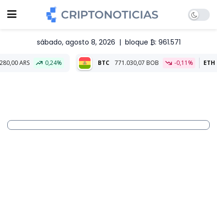
sábado, agosto 8, 2026
|
bloque ₿: 961.571
0,24%
BTC
771.030,07 BOB
-0,11%
ETH
22.803,86 