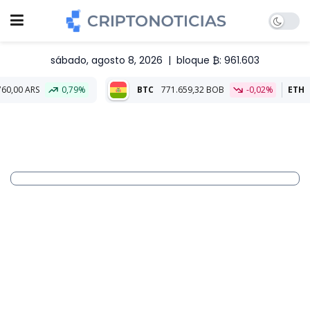
sábado, agosto 8, 2026
|
bloque ₿: 961.603
0,79%
BTC
771.659,32 BOB
-0,02%
ETH
22.821,79 