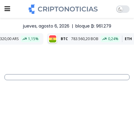
jueves, agosto 6, 2026
|
bloque ₿: 961.279
1,15%
BTC
783.560,20 BOB
0,24%
ETH
23.097,45 B