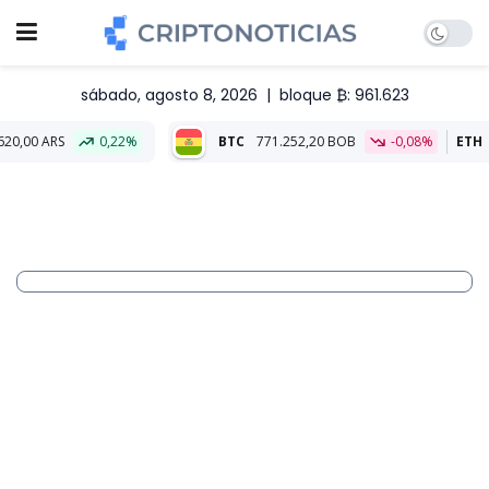
sábado, agosto 8, 2026
|
bloque ₿: 961.623
0,22%
BTC
771.252,20 BOB
-0,08%
ETH
22.800,22 B