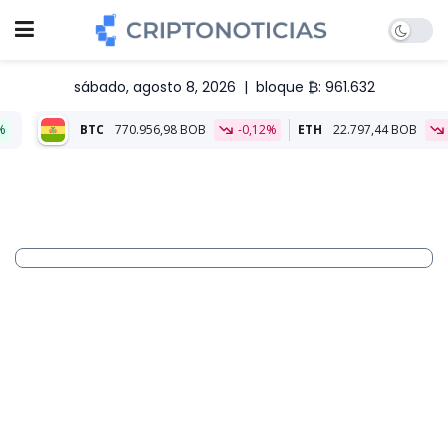
sábado, agosto 8, 2026
|
bloque ₿: 961.632
770.956,98 BOB
-0,12%
ETH
22.797,44 BOB
-0,07%
Aliad