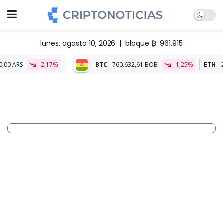
lunes, agosto 10, 2026
|
bloque ₿: 961.915
-2,17%
BTC
760.632,61 BOB
-1,25%
ETH
22.296,80