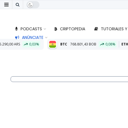
PODCASTS
CRIPTOPEDIA
TUTORIALES Y
ANÚNCIATE
BTC
768.801,43 BOB
0,08%
ETH
22.792,44 BOB
0