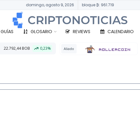
domingo, agosto 9, 2026
bloque ₿: 961.719
 GUÍAS
GLOSARIO
REVIEWS
CALENDARIO
,23%
BTC
331.0
Aliado