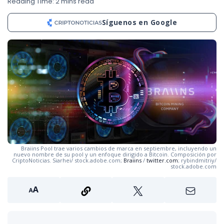
Reading Time: 2 mins read
Síguenos en Google
Braiins Pool trae varios cambios de marca en septiembre, incluyendo un
nuevo nombre de su pool y un enfoque dirigido a Bitcoin. Composición por
CriptoNoticias. Siarhei/ stock.adobe.com;
Braiins
/
twitter.com
; rybindmitriy/
stock.adobe.com