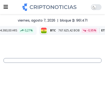
viernes, agosto 7, 2026
|
bloque ₿: 961.471
S
0,27%
BTC
767.625,42 BOB
-0,95%
ETH
22.699,