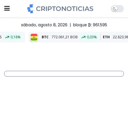
sábado, agosto 8, 2026
|
bloque ₿: 961.595
BTC
772.061,21 BOB
0,03%
ETH
22.823,98 BOB
0,04