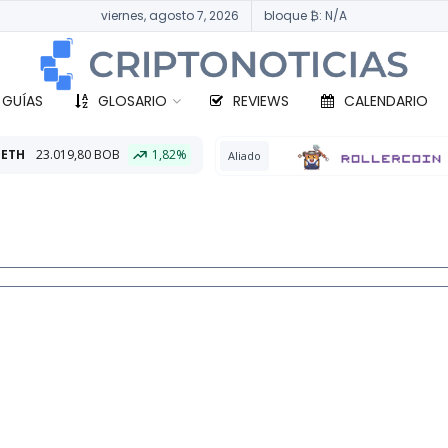
viernes, agosto 7, 2026
bloque ₿: N/A
 GUÍAS
GLOSARIO
REVIEWS
CALENDARIO
1,82%
BTC
3
Aliado