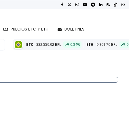
PRECIOS BTC Y ETH
BOLETINES
32.559,92 BRL
0,84%
ETH
9.801,70 BRL
0,74%
BTC