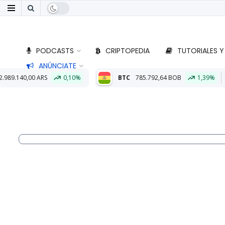
PODCASTS
CRIPTOPEDIA
TUTORIALES Y
ANÚNCIATE
,10%
BTC
785.792,64 BOB
1,39%
ETH
23.019,80 BOB