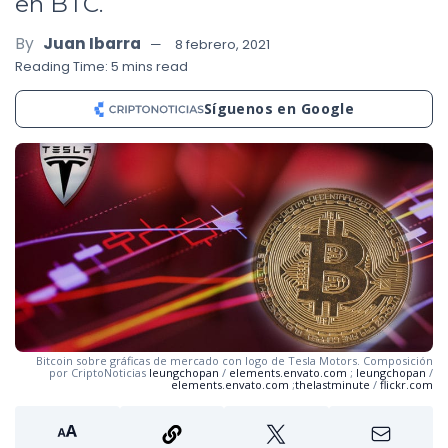
en BTC.
By
Juan Ibarra
8 febrero, 2021
Reading Time: 5 mins read
Síguenos en Google
Bitcoin sobre gráficas de mercado con logo de Tesla Motors. Composición
por CriptoNoticias
leungchopan
/
elements.envato.com
;
leungchopan
/
elements.envato.com
;
thelastminute
/
flickr.com