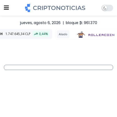
jueves, agosto 6, 2026
|
bloque ₿: 961.370
5,34 CLP
0,44%
Aliado