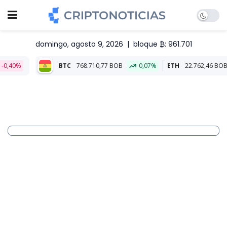
domingo, agosto 9, 2026
|
bloque ₿: 961.701
BTC
768.710,77 BOB
0,07%
ETH
22.762,46 BOB
0,07%