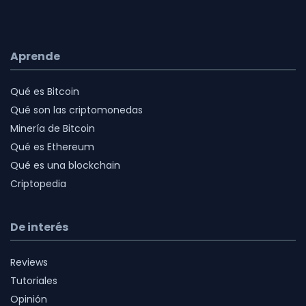
Aprende
Qué es Bitcoin
Qué son las criptomonedas
Minería de Bitcoin
Qué es Ethereum
Qué es una blockchain
Criptopedia
De interés
Reviews
Tutoriales
Opinión