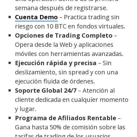
semana después de registrarse.
Cuenta Demo
– Practica trading sin
riesgo con 10 BTC en fondos virtuales.
Opciones de Trading Completo
–
Opera desde la Web y aplicaciones
móviles con herramientas avanzadas.
Ejecución rápida y precisa
– Sin
deslizamiento, sin spread y con una
ejecución fluida de órdenes.
Soporte Global 24/7
– Atención al
cliente dedicada en cualquier momento
y lugar.
Programa de Afiliados Rentable
–
Gana hasta 50% de comisión sobre las
tarifas de trading de los usuarios