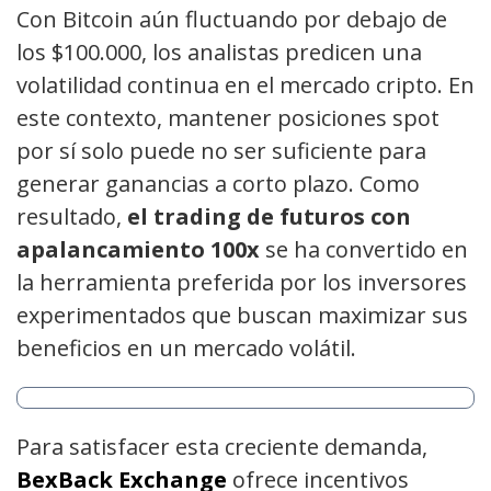
Con Bitcoin aún fluctuando por debajo de
los $100.000, los analistas predicen una
volatilidad continua en el mercado cripto. En
este contexto, mantener posiciones spot
por sí solo puede no ser suficiente para
generar ganancias a corto plazo. Como
resultado,
el trading de futuros con
apalancamiento 100x
se ha convertido en
la herramienta preferida por los inversores
experimentados que buscan maximizar sus
beneficios en un mercado volátil.
Para satisfacer esta creciente demanda,
BexBack Exchange
ofrece incentivos