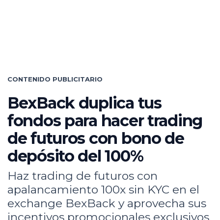
CONTENIDO PUBLICITARIO
BexBack duplica tus
fondos para hacer trading
de futuros con bono de
depósito del 100%
Haz trading de futuros con
apalancamiento 100x sin KYC en el
exchange BexBack y aprovecha sus
incentivos promocionales exclusivos.