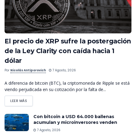
El precio de XRP sufre la postergación
de la Ley Clarity con caída hacia 1
dólar
Por
Nicolás Antiporovich
7 Agosto, 2026
A diferencia de bitcoin (BTC), la criptomoneda de Ripple se está
viendo perjudicada en su cotización por la falta de...
LEER MÁS
Con bitcoin a USD 64.000 ballenas
acumulan y microinversores venden
7 Agosto, 2026