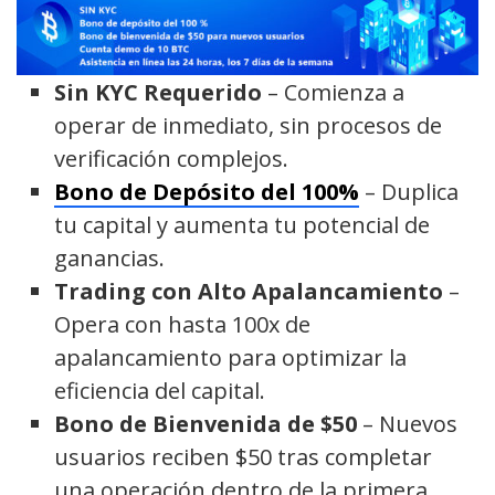
Sin KYC Requerido
– Comienza a
operar de inmediato, sin procesos de
verificación complejos.
Bono de Depósito del 100%
– Duplica
tu capital y aumenta tu potencial de
ganancias.
Trading con Alto Apalancamiento
–
Opera con hasta 100x de
apalancamiento para optimizar la
eficiencia del capital.
Bono de Bienvenida de $50
– Nuevos
usuarios reciben $50 tras completar
una operación dentro de la primera