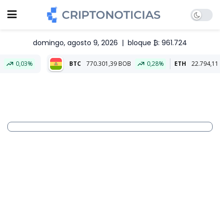
domingo, agosto 9, 2026
|
bloque ₿: 961.724
BTC
770.301,39 BOB
0,28%
ETH
22.794,11 BOB
0,23