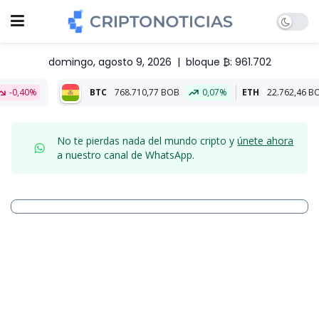
domingo, agosto 9, 2026
|
bloque ₿: 961.702
BTC
768.710,77 BOB
0,07%
ETH
22.762,46 BOB
0,07%
No te pierdas nada del mundo cripto y
únete ahora
a nuestro canal de WhatsApp.