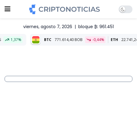
viernes, agosto 7, 2026
|
bloque ₿: 961.451
BTC
771.614,40 BOB
-0,44%
ETH
22.741,24 BOB
-0,