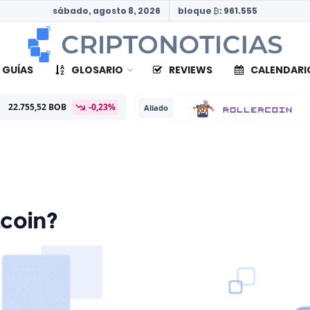
sábado, agosto 8, 2026
bloque ₿: 961.555
 GUÍAS
GLOSARIO
REVIEWS
CALENDARI
-0,23%
BTC
33
Aliado
tcoin?