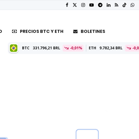
O
PRECIOS BTC Y ETH
BOLETINES
1.796,21 BRL
-0,01%
ETH
9.782,34 BRL
-0,03%
BTC