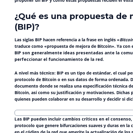
proponer un BIP y cómo estas propuestas reciben el vis
¿Qué es una propuesta de m
(BIP)?
Las siglas BIP hacen referencia a la frase en inglés «
Bitco
traduce como «propuesta de mejora de Bitcoin». Ya con
BIP son generalmente ideas presentadas ante la comun
perfeccionar el funcionamiento de la red.
A nivel más técnico:
BIP
es un tipo de estándar, el cual p
protocolo de Bitcoin o en sus datos de forma ordenada. 
documento
donde se realiza una especificación técnica de
Bitcoin, así como su justificación y motivaciones. Dichas
quienes pueden colaborar en su desarrollo y decidir si d
Las BIP pueden incluir cambios críticos en el consenso,
protocolo que genere
bifurcaciones suaves y duras
en la 
en el código de la red que amerite la actualización de l