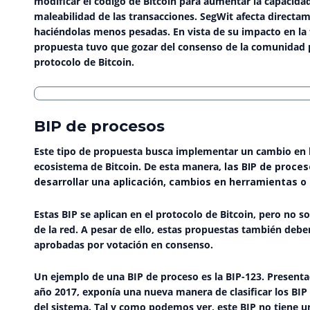
modificar el código de Bitcoin para aumentar la capacidad
maleabilidad de las transacciones. SegWit afecta directam
haciéndolas menos pesadas. En vista de su impacto en la 
propuesta tuvo que gozar del consenso de la comunidad p
protocolo de Bitcoin.
BIP de procesos
Este tipo de propuesta busca implementar un cambio en l
ecosistema de Bitcoin. De esta manera,
las BIP de proce
desarrollar una aplicación, cambios en herramientas o e
Estas BIP se aplican en el protocolo de Bitcoin, pero no 
de la red. A pesar de ello, estas propuestas también deb
aprobadas por votación en consenso.
Un ejemplo de una BIP de proceso es la
BIP-123
. Present
año 2017, exponía una nueva manera de clasificar los BIP
del sistema. Tal y como podemos ver, este BIP no tiene un