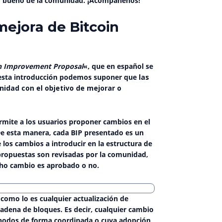
to bueno de la comunidad. ¡Acompáñenos!
ejora de Bitcoin
in Improvement Proposal
«, que en español se
 esta introducción podemos suponer que
las
idad con el objetivo de mejorar o
ermite a los usuarios proponer cambios en el
De esta manera, cada BIP presentado es
un
 los cambios a introducir en la estructura de
 propuestas son revisadas por la comunidad,
icho cambio es aprobado o no.
como lo es cualquier actualización de
cadena de bloques. Es decir, cualquier cambio
os nodos de forma coordinada o cuya adopción