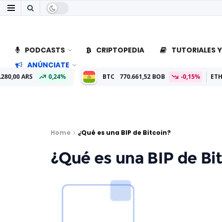
PODCASTS
CRIPTOPEDIA
TUTORIALES Y
ANÚNCIATE
4%
BTC
770.661,52 BOB
-0,15%
ETH
22.755,52 BOB
Home
¿Qué es una BIP de Bitcoin?
¿Qué es una BIP de Bi