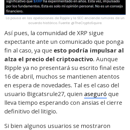
La pausa en las apelaciones de Ripple y la SEC enciende rumores de un
acuerdo histórico. Fuente: @TheCryptoSquire.
Así pues, la comunidad de XRP sigue
expectante ante un comunicado que ponga
fin al caso, ya que
esto podría impulsar al
alza el precio del criptoactivo
. Aunque
Ripple ya no presentará su escrito final este
16 de abril, muchos se mantienen atentos
en espera de novedades. Tal es el caso del
usuario Bigcatsrule27, quien
aseguró
que
lleva tiempo esperando con ansias el cierre
definitivo del litigio.
Si bien algunos usuarios se mostraron