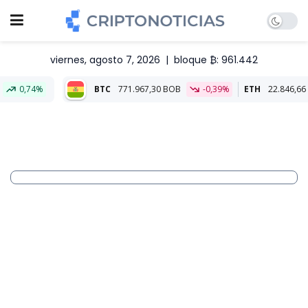
viernes, agosto 7, 2026
|
bloque ₿: 961.442
BTC
771.967,30 BOB
-0,39%
ETH
22.846,66 BOB
0,44%