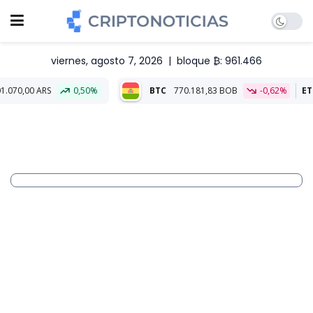
viernes, agosto 7, 2026
|
bloque ₿: 961.466
ARS
0,50%
BTC
770.181,83 BOB
-0,62%
ETH
22.716