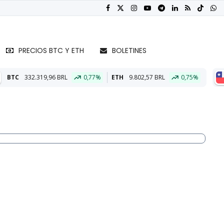
PRECIOS BTC Y ETH
BOLETINES
,77%
ETH
9.802,57 BRL
0,75%
BTC
59.379.348,74 CLP