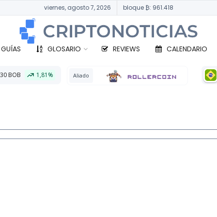
viernes, agosto 7, 2026
bloque ₿: 961.418
 GUÍAS
GLOSARIO
REVIEWS
CALENDARIO
BTC
332.319,96 BRL
0
o