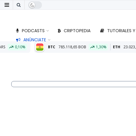
PODCASTS
CRIPTOPEDIA
TUTORIALES Y
ANÚNCIATE
C
785.118,65 BOB
1,30%
ETH
23.023,30 BOB
1,81%
Aliad