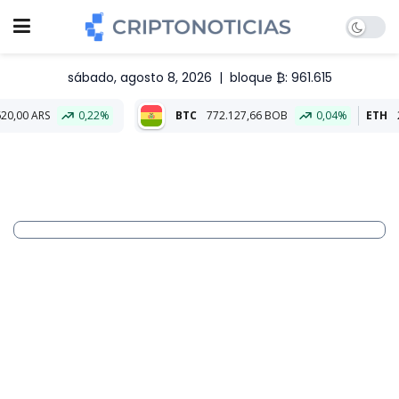
sábado, agosto 8, 2026
|
bloque ₿: 961.615
0,22%
BTC
772.127,66 BOB
0,04%
ETH
22.827,25 B