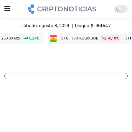
sábado, agosto 8, 2026
|
bloque ₿: 961.547
0,24%
BTC
770.457,90 BOB
-0,18%
ETH
22.735,73 