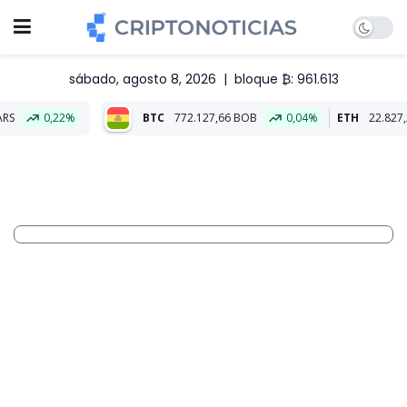
sábado, agosto 8, 2026
|
bloque ₿: 961.613
BTC
772.127,66 BOB
0,04%
ETH
22.827,25 BOB
0,