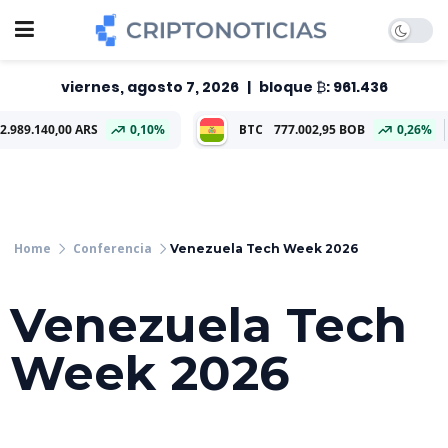
viernes, agosto 7, 2026
|
bloque ₿: 961.436
0 ARS
0,10%
BTC
777.002,95 BOB
0,26%
ETH
23.0
Conferencia
Venezuela Tech Week 2026
Venezuela Tech
Week 2026