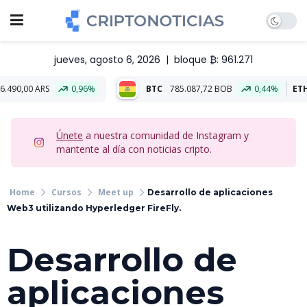
jueves, agosto 6, 2026
|
bloque ₿: 961.271
RS
0,96%
BTC
785.087,72 BOB
0,44%
ETH
23.125,
Únete
a nuestra comunidad de Instagram y
mantente al día con noticias cripto.
Cursos
Meet up
Desarrollo de aplicaciones
Web3 utilizando Hyperledger FireFly.
Desarrollo de
aplicaciones