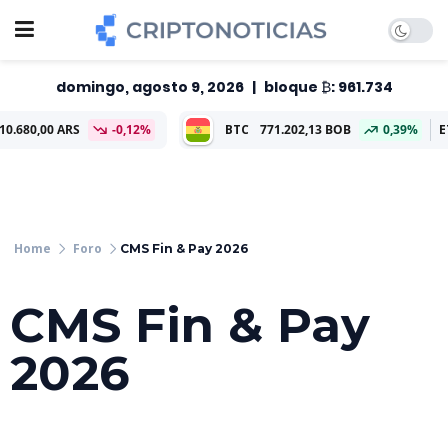
domingo, agosto 9, 2026
|
bloque ₿: 961.734
S
-0,12%
BTC
771.202,13 BOB
0,39%
ETH
22.829,5
Foro
CMS Fin & Pay 2026
CMS Fin & Pay
2026