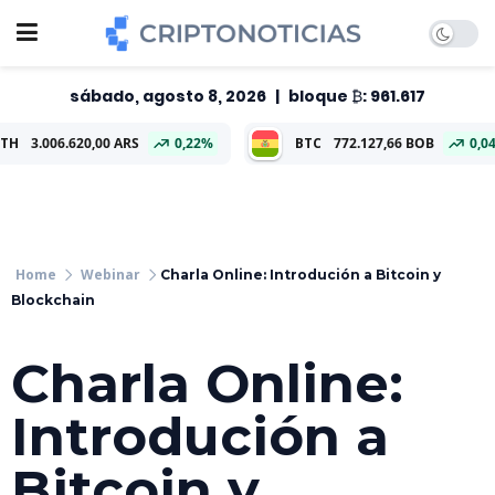
sábado, agosto 8, 2026
|
bloque ₿: 961.617
3.006.620,00 ARS
0,22%
BTC
772.127,66 BOB
0,04%
Webinar
Charla Online: Introdución a Bitcoin y
Blockchain
Charla Online:
Introdución a
Bitcoin y